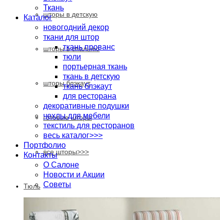
Ткань
шторы в детскую
Каталог
новогодний декор
ткани для штор
ткань прованс
шторы в спальню
тюли
портьерная ткань
ткань в детскую
шторы блэкаут
ткань блэкаут
для ресторана
декоративные подушки
чехлы для мебели
готовые шторы
текстиль для ресторанов
весь каталог>>>
Портфолио
все шторы>>>
Контакты
О Салоне
Новости и Акции
Cоветы
Тюль