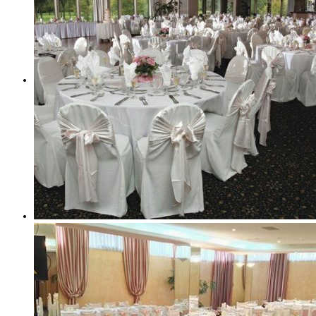
Ткань
Каталог
новогодний декор
ткани для штор
ткань прованс
тюли