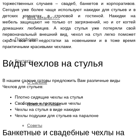
торжественных случаев – свадеб, банкетов и корпоративов.
Сегодня уже более чаще используют накидки для стульев и в
детских комнатах, в столовой и гостиной. Накидки на
весь каталог>>>
мебель защищают не только от загрязнений, но и от когтей
домашних любимцев. А когда стулья уже потеряли свой
первоначальный внешний вид, чехол на стул легко поможет
Портфолио
скрыть все эти недостатки за новенькими и в тоже время
практичными красивыми чехлами.
Контакты
Виды чехлов на стулья
В нашем салоне готовы предложить Вам различные виды
О Салоне
Чехлов для стульев:
Плотно сидящие чехлы на стулья
Свободные и просторные чехлы
Новости и Акции
Чехлы на стулья в виде накидки
Чехлы подушки для стульев на паралоне
Cоветы
Банкетные и свадебные чехлы на