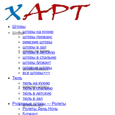
Шторы
шторы на кухню
Шторы
шторы прованс
римские шторы
шторы в зал
шторы на кухню
шторы в детскую
шторы в спальню
шторы блэкаут
готовые шторы
шторы прованс
все шторы>>>
Тюль
тюль на кухню
римские шторы
тюль в спальню
тюль в детскую
тюль в зал
Рулонные шторы — Ролеты
шторы в зал
Ролеты День Ночь
Блэкаут