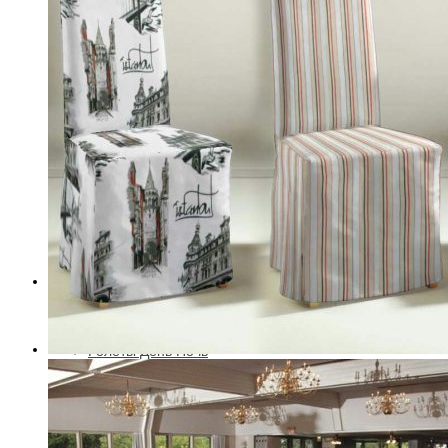
тюль на кухню
тюль в спальню
тюль в детскую
тюль в зал
Рулонные шторы — Ролеты
Ролеты День Ночь
Блэкаут