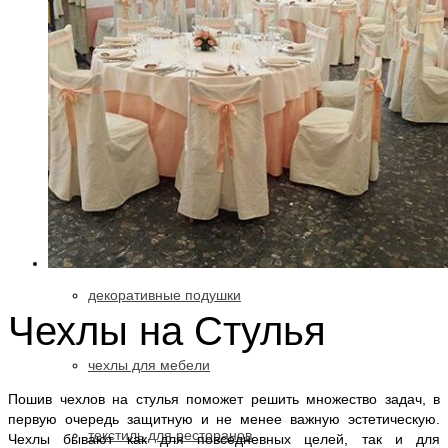
портьерная ткань
ткань в детскую
ткань блэкаут
для ресторана
декоративные подушки
Чехлы на Стулья
чехлы для мебели
Пошив чехлов на стулья поможет решить множество задач, в
первую очередь защитную и не менее важную эстетическую.
текстиль для ресторанов
Чехлы бывают как для повседневных целей, так и для