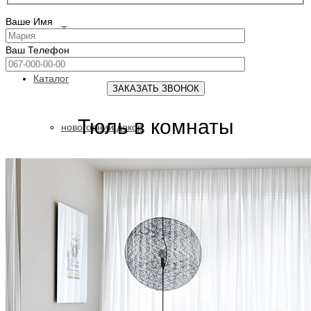
Ваше Имя
Ткань
Ваш Телефон
Каталог
Тюль в комнаты
новогодний декор
ткани для штор
ткань прованс
тюли