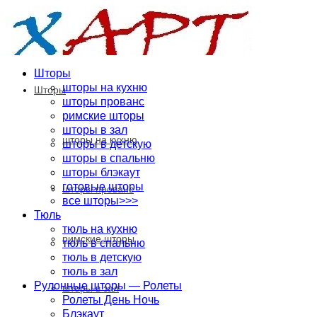
Шторы
шторы на кухню
Шторы
шторы прованс
римские шторы
шторы в зал
шторы на кухню
шторы в детскую
шторы в спальню
шторы блэкаут
готовые шторы
шторы прованс
все шторы>>>
Тюль
тюль на кухню
римские шторы
тюль в спальню
тюль в детскую
тюль в зал
Рулонные шторы — Ролеты
шторы в зал
Ролеты День Ночь
Блэкаут