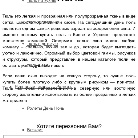
тюль на кухню
Тюль это легкая и прозрачная или полупрозрачная ткань в виде
тюль в спальню
сетки, шифона, органзы или кисея. На сегодняшний день тюль
является одним самых дешевых вариантов оформления окна. И
именно поэтому купить тюль в Киеве и Украине предлагает
множество компаний. Оформить тюлью окно можно любую
тюль в детскую
комнату – спальню, кухню зал и др., которая будет выглядеть
уютно и лаконично. Огромный выбор цветовой гаммы, рисунков
и структуры, который представлен в нашем каталоге тюли не
тюль в зал
оставить равнодушным никого.
Если ваши окна выходят на южную сторону, то лучше тюль
купить более плотную либо с крупным рисунком — принтом.
Рулонные шторы — Ролеты
Тюль на окна направленных на северную или восточную
сторону желательно использовать из более прозрачных и легких
материалов.
Ролеты День Ночь
Хотите перезвоним Вам?
Блэкаут