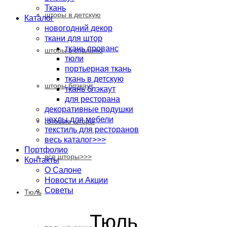
Ткань
шторы в детскую
Каталог
новогодний декор
ткани для штор
ткань прованс
шторы в спальню
тюли
портьерная ткань
ткань в детскую
шторы блэкаут
ткань блэкаут
для ресторана
декоративные подушки
чехлы для мебели
готовые шторы
текстиль для ресторанов
весь каталог>>>
Портфолио
все шторы>>>
Контакты
О Салоне
Новости и Акции
Cоветы
Тюль
Тюль