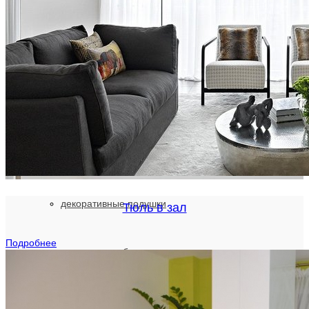
портьерная ткань
ткань в детскую
ткань блэкаут
для ресторана
декоративные подушки
Тюль в зал
Подробнее
чехлы для мебели
текстиль для ресторанов