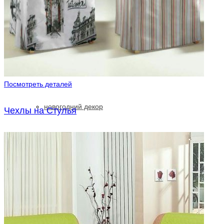
Блэкаут
Ткань
Каталог
Посмотреть деталей
новогодний декор
Чехлы на Стулья
ткани для штор
ткань прованс
тюли