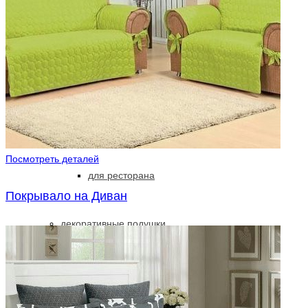
портьерная ткань
ткань в детскую
ткань блэкаут
Посмотреть деталей
для ресторана
Покрывало на Диван
декоративные подушки
чехлы для мебели