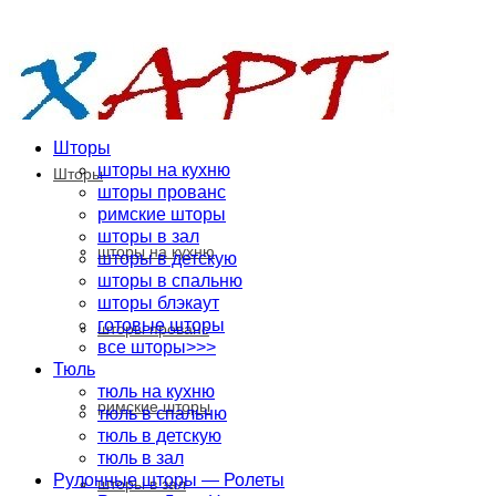
Шторы
шторы на кухню
Шторы
шторы прованс
римские шторы
шторы в зал
шторы на кухню
шторы в детскую
шторы в спальню
шторы блэкаут
готовые шторы
шторы прованс
все шторы>>>
Тюль
тюль на кухню
римские шторы
тюль в спальню
тюль в детскую
тюль в зал
Рулонные шторы — Ролеты
шторы в зал