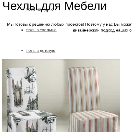
Чехлы для Мебели
тюль на кухню
Мы готовы к решению любых проектов! Поэтому у нас Вы можете
тюль в спальню
дизайнерский подход наших с
тюль в детскую
тюль в зал
Рулонные шторы — Ролеты
Ролеты День Ночь