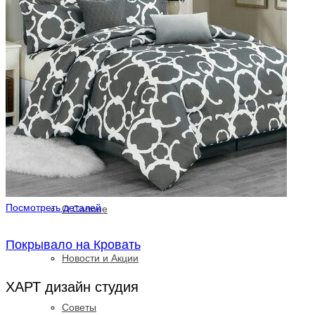
текстиль для ресторанов
весь каталог>>>
Портфолио
Контакты
Посмотреть деталей
О Салоне
Покрывало на Кровать
Новости и Акции
ХАРТ дизайн студия
Cоветы