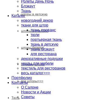
Ролеты День Ночь
Блэкаут
Ткань
шторы в детскую
Каталог
новогодний декор
ткани для штор
ткань прованс
шторы в спальню
тюли
портьерная ткань
ткань в детскую
шторы блэкаут
ткань блэкаут
для ресторана
декоративные подушки
чехлы для мебели
готовые шторы
текстиль для ресторанов
весь каталог>>>
Портфолио
все шторы>>>
Контакты
О Салоне
Новости и Акции
Cоветы
Тюль