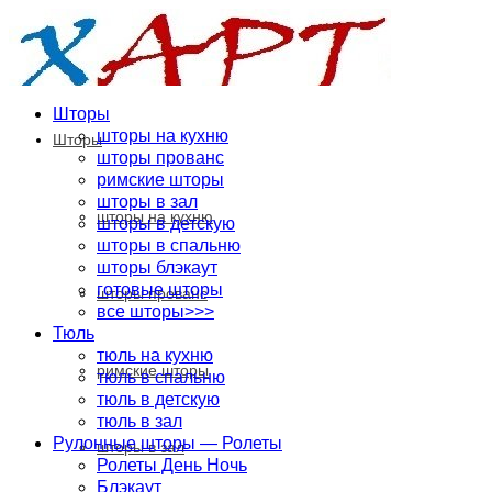
Шторы
шторы на кухню
Шторы
шторы прованс
римские шторы
шторы в зал
шторы на кухню
шторы в детскую
шторы в спальню
шторы блэкаут
готовые шторы
шторы прованс
все шторы>>>
Тюль
тюль на кухню
римские шторы
тюль в спальню
тюль в детскую
тюль в зал
Рулонные шторы — Ролеты
шторы в зал
Ролеты День Ночь
Блэкаут