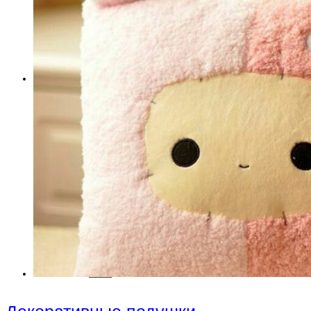
Ткань
Каталог
новогодний декор
ткани для штор
ткань прованс
тюли