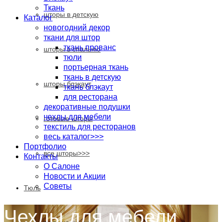
Ткань
шторы в детскую
Каталог
новогодний декор
ткани для штор
ткань прованс
шторы в спальню
тюли
портьерная ткань
ткань в детскую
шторы блэкаут
ткань блэкаут
для ресторана
декоративные подушки
чехлы для мебели
готовые шторы
текстиль для ресторанов
весь каталог>>>
Портфолио
все шторы>>>
Контакты
О Салоне
Новости и Акции
Cоветы
Тюль
Чехлы для мебели