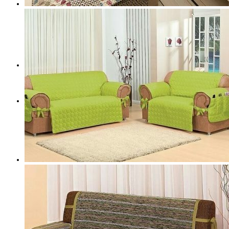
весь каталог>>>
Портфолио
Контакты
О Салоне
Новости и Акции
Cоветы