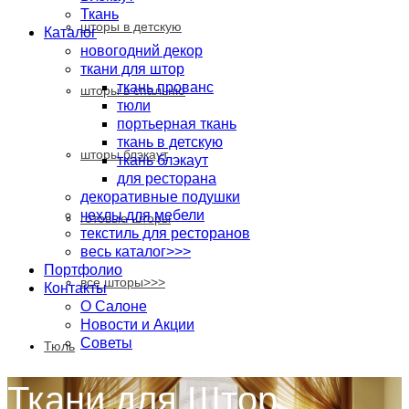
Ткань
шторы в детскую
Каталог
новогодний декор
ткани для штор
ткань прованс
шторы в спальню
тюли
портьерная ткань
ткань в детскую
шторы блэкаут
ткань блэкаут
для ресторана
декоративные подушки
чехлы для мебели
готовые шторы
текстиль для ресторанов
весь каталог>>>
Портфолио
все шторы>>>
Контакты
О Салоне
Новости и Акции
Cоветы
Тюль
Ткани для Штор