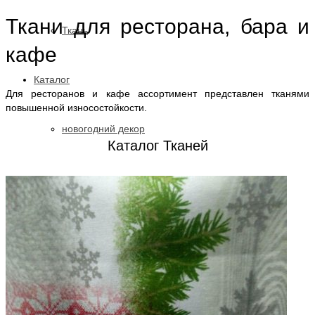
Ткани для ресторана, бара и
Ткань
кафе
Каталог
Для ресторанов и кафе ассортимент представлен тканями
повышенной износостойкости.
новогодний декор
Каталог Тканей
ткани для штор
ткань прованс
тюли