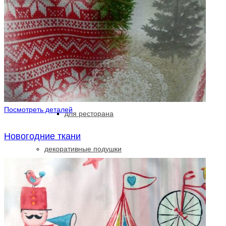
портьерная ткань
ткань в детскую
ткань блэкаут
Посмотреть деталей
для ресторана
Новогодние ткани
декоративные подушки
чехлы для мебели
текстиль для ресторанов