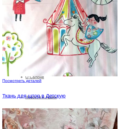
весь каталог>>>
Портфолио
Контакты
О Салоне
Посмотреть деталей
Ткань для штор в Детскую
Новости и Акции
Cоветы