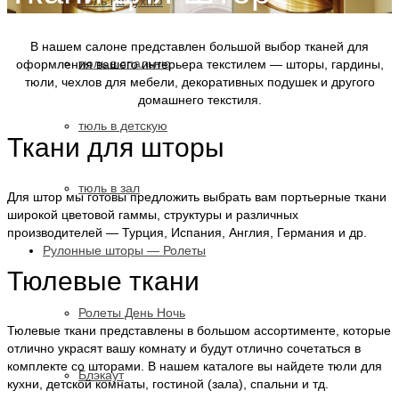
тюль на кухню
В нашем салоне представлен большой выбор тканей для
тюль в спальню
оформления вашего интерьера текстилем — шторы, гардины,
тюли, чехлов для мебели, декоративных подушек и другого
домашнего текстиля.
тюль в детскую
Ткани для шторы
тюль в зал
Для штор мы готовы предложить выбрать вам портьерные ткани
широкой цветовой гаммы, структуры и различных
производителей — Турция, Испания, Англия, Германия и др.
Рулонные шторы — Ролеты
Тюлевые ткани
Ролеты День Ночь
Тюлевые ткани представлены в большом ассортименте, которые
отлично украсят вашу комнату и будут отлично сочетаться в
комплекте со шторами. В нашем каталоге вы найдете тюли для
Блэкаут
кухни, детской комнаты, гостиной (зала), спальни и тд.