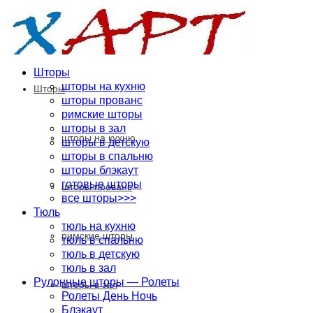
Шторы
шторы на кухню
Шторы
шторы прованс
римские шторы
шторы в зал
шторы на кухню
шторы в детскую
шторы в спальню
шторы блэкаут
готовые шторы
шторы прованс
все шторы>>>
Тюль
тюль на кухню
римские шторы
тюль в спальню
тюль в детскую
тюль в зал
Рулонные шторы — Ролеты
шторы в зал
Ролеты День Ночь
Блэкаут