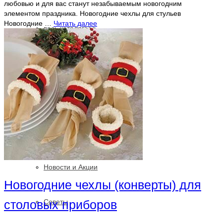
любовью и для вас станут незабываемым новогодним
элементом праздника. Новогодние чехлы для стульев
Новогодние …
Читать далее
весь каталог>>>
Портфолио
Контакты
О Салоне
Новости и Акции
Новогодние чехлы (конверты) для
Cоветы
столовых приборов