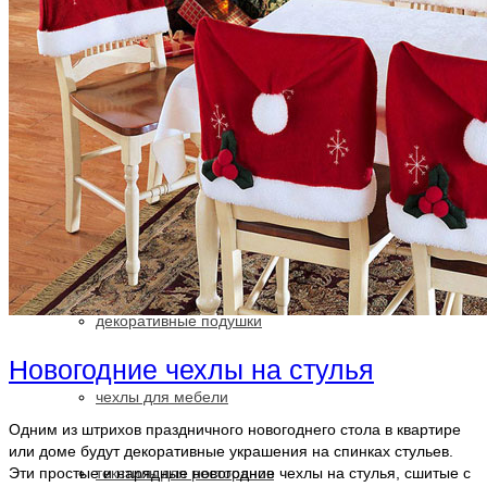
портьерная ткань
ткань в детскую
ткань блэкаут
для ресторана
декоративные подушки
Новогодние чехлы на стулья
чехлы для мебели
Одним из штрихов праздничного новогоднего стола в квартире
или доме будут декоративные украшения на спинках стульев.
текстиль для ресторанов
Эти простые и нарядные новогодние чехлы на стулья, сшитые с