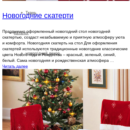
Ткань
Новогодние скатерти
Празднично оформленный новогодний стол новогодней
Каталог
скатертью, создаст незабываемую и приятную атмосферу уюта
и комфорта. Новогодняя скатерть на стол Для оформления
скатертей используются традиционные новогодние классические
новогодний декор
цвета Нового года и Рождества – красный, зеленый, синий,
белый. Сама новогодняя и рождественская атмосфера …
Читать далее
ткани для штор
ткань прованс
тюли