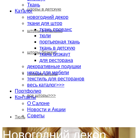
Ткань
шторы в детскую
Каталог
новогодний декор
ткани для штор
ткань прованс
шторы в спальню
тюли
портьерная ткань
ткань в детскую
шторы блэкаут
ткань блэкаут
для ресторана
декоративные подушки
чехлы для мебели
готовые шторы
текстиль для ресторанов
весь каталог>>>
Портфолио
все шторы>>>
Контакты
О Салоне
Новости и Акции
Cоветы
Тюль
Новогодний декор