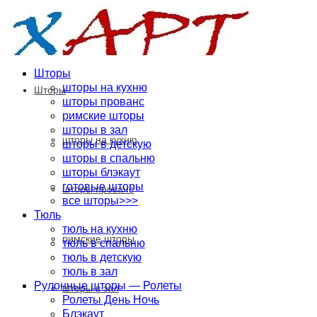
Шторы
шторы на кухню
Шторы
шторы прованс
римские шторы
шторы в зал
шторы на кухню
шторы в детскую
шторы в спальню
шторы блэкаут
готовые шторы
шторы прованс
все шторы>>>
Тюль
тюль на кухню
римские шторы
тюль в спальню
тюль в детскую
тюль в зал
Рулонные шторы — Ролеты
шторы в зал
Ролеты День Ночь
Блэкаут