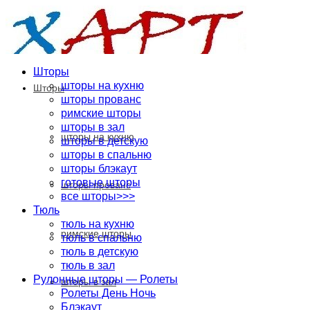
Шторы
шторы на кухню
Шторы
шторы прованс
римские шторы
шторы в зал
шторы на кухню
шторы в детскую
шторы в спальню
шторы блэкаут
готовые шторы
шторы прованс
все шторы>>>
Тюль
тюль на кухню
римские шторы
тюль в спальню
тюль в детскую
тюль в зал
Рулонные шторы — Ролеты
шторы в зал
Ролеты День Ночь
Блэкаут