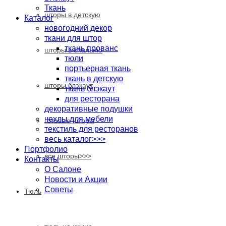
Ткань
шторы в детскую
Каталог
новогодний декор
ткани для штор
ткань прованс
шторы в спальню
тюли
портьерная ткань
ткань в детскую
шторы блэкаут
ткань блэкаут
для ресторана
декоративные подушки
чехлы для мебели
готовые шторы
текстиль для ресторанов
весь каталог>>>
Портфолио
все шторы>>>
Контакты
О Салоне
Новости и Акции
Cоветы
Тюль