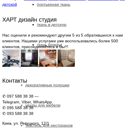
в
детской
портьерная ткань
детскую
"Сказка"
ХАРТ дизайн студия
ткань в детскую
Нас оценили и рекомендуют другим 5 из 5 обратившихся к нам
клиентов. Нашими услугами уже воспользовались более 500
ткань блэкаут
клиентов, присоединяйтесь и Вы!!!
для ресторана
Контакты
декоративные подушки
✆ 097 588 38 38 —
Telegram, Viber, WhatsApp
чехлы для мебели
✆ 095 588 38 38
✆ 093 588 38 38
Киев, ул. Ревуцкого, 12/1
текстиль для ресторанов