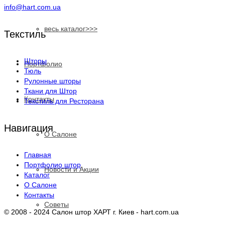
info@hart.com.ua
весь каталог>>>
Текстиль
Шторы
Портфолио
Тюль
Рулонные шторы
Ткани для Штор
Контакты
Текстиль для Ресторана
Навигация
О Салоне
Главная
Портфолио штор
Новости и Акции
Каталог
О Салоне
Контакты
Cоветы
© 2008 - 2024 Салон штор ХАРТ г. Киев - hart.com.ua