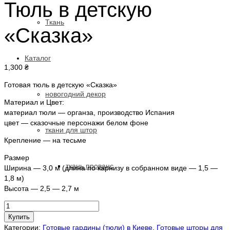
Тюль в детскую
Ткань
«Сказка»
Каталог
1,300
₴
Готовая тюль в детскую «Сказка»
новогодний декор
Материал и Цвет:
материал тюли — органза, производство Испания
цвет — сказочные персонажи белом фоне
ткани для штор
Крепление — на тесьме
Размер
ткань прованс
Ширина — 3,0 м (длина по карнизу в собранном виде — 1,5 —
1,8 м)
Высота — 2,5 — 2,7 м
тюли
Количество
товара
Купить
Тюль
Категории:
Готовые гардины (тюли) в Киеве
,
Готовые шторы для